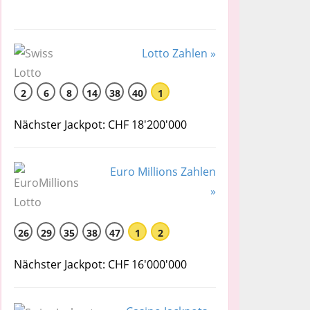
Lotto Zahlen »
2
6
8
14
38
40
1
Nächster Jackpot: CHF 18'200'000
Euro Millions Zahlen
»
26
29
35
38
47
1
2
Nächster Jackpot: CHF 16'000'000