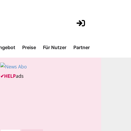
ngebot
Preise
Für Nutzer
Partner
✔
HELP
ads