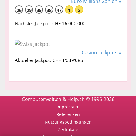
Euro Millions Zahlen »
26
29
35
38
47
1
2
Nächster Jackpot: CHF 16'000'000
Casino Jackpots »
Aktueller Jackpot: CHF 1'039'085
Computerwelt.ch & Help.ch © 1996-2026
Impressum
Referenzen
Nutzungsbedingungen
Zertifikate