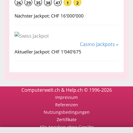
26
29
35
38
47
1
2
Nächster Jackpot: CHF 16'000'000
Casino Jackpots »
Aktueller Jackpot: CHF 1'040'675
Computerwelt.ch & Help.ch © 1996-2026
Impressum
Referenzen
Nutzungsbedingungen
Zertifikate
Alle Angaben ohne Gewähr