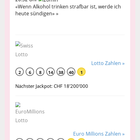
«Wenn Alkohol trinken strafbar ist, werde ich
heute sündigen» »
Lotto Zahlen »
2
6
8
14
38
40
1
Nächster Jackpot: CHF 18'200'000
Euro Millions Zahlen »