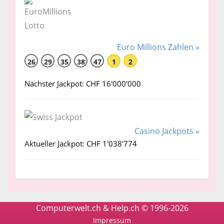
Euro Millions Zahlen »
26
29
35
38
47
1
2
Nächster Jackpot: CHF 16'000'000
Casino Jackpots »
Aktueller Jackpot: CHF 1'038'774
Computerwelt.ch & Help.ch © 1996-2026
Impressum