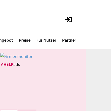
ngebot
Preise
Für Nutzer
Partner
✔
HELP
ads