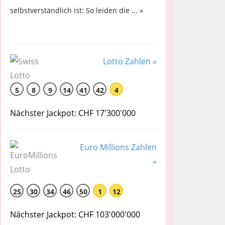
selbstverständlich ist: So leiden die ... »
Lotto Zahlen »
5
8
9
14
41
42
4
Nächster Jackpot: CHF 17'300'000
Euro Millions Zahlen
»
25
30
34
46
50
1
12
Nächster Jackpot: CHF 103'000'000