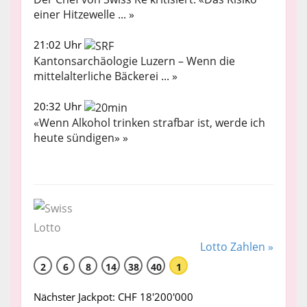
einer Hitzewelle ... »
21:02 Uhr
Kantonsarchäologie Luzern – Wenn die
mittelalterliche Bäckerei ... »
20:32 Uhr
«Wenn Alkohol trinken strafbar ist, werde ich
heute sündigen» »
Lotto Zahlen »
2
6
8
14
38
40
1
Nächster Jackpot: CHF 18'200'000