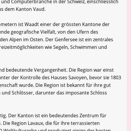
- und Computerbranche in der Schweiz, einschliesslich
us dem Kanton Vaud.
lometern ist Waadt einer der grössten Kantone der
ende geografische Vielfalt, von den Ufern des
 den Alpen im Osten. Der Genfersee ist ein zentrales
Freizeitmöglichkeiten wie Segeln, Schwimmen und
nd bedeutende Vergangenheit. Die Region war einst
nter der Kontrolle des Hauses Savoyen, bevor sie 1803
senschaft wurde. Die Region ist bekannt für ihre gut
en und Schlösser, darunter das imposante Schloss
ältig. Der Kanton ist ein bedeutendes Zentrum für
Die Region Lavaux, die für ihre terrassierten
-Weltkulturerbe und produziert einige der besten