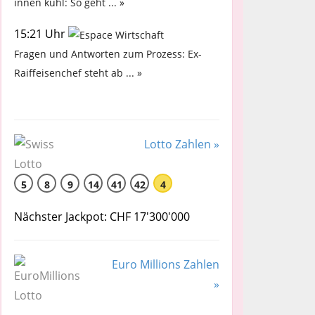
innen kühl: So geht ... »
15:21 Uhr
Fragen und Antworten zum Prozess: Ex-
Raiffeisenchef steht ab ... »
Lotto Zahlen »
5
8
9
14
41
42
4
Nächster Jackpot: CHF 17'300'000
Euro Millions Zahlen
»