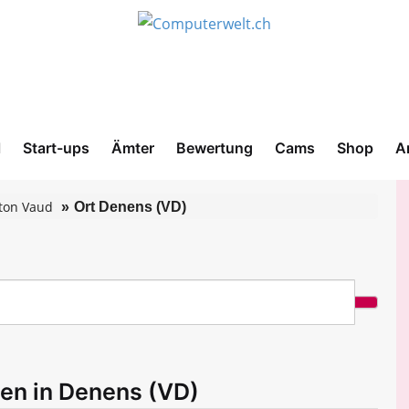
l
Start-ups
Ämter
Bewertung
Cams
Shop
A
ton Vaud
Ort Denens (VD)
men in Denens (VD)