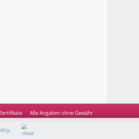
Zertifikate
Alle Angaben ohne Gewähr
licy
.