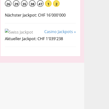
26
29
35
38
47
1
2
Nächster Jackpot: CHF 16'000'000
Casino Jackpots »
Aktueller Jackpot: CHF 1'039'238