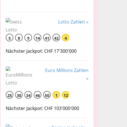
Lotto Zahlen »
5
8
9
14
41
42
4
Nächster Jackpot: CHF 17'300'000
Euro Millions Zahlen
»
25
30
34
46
50
1
12
Nächster Jackpot: CHF 103'000'000