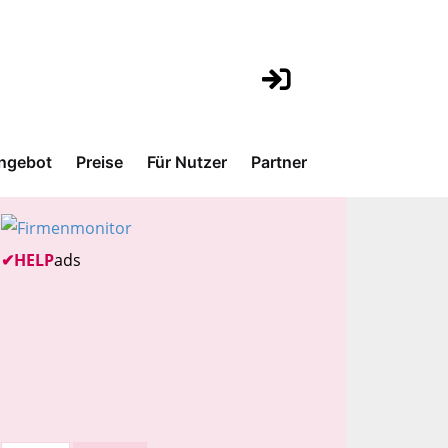
ngebot
Preise
Für Nutzer
Partner
✔
HELP
ads