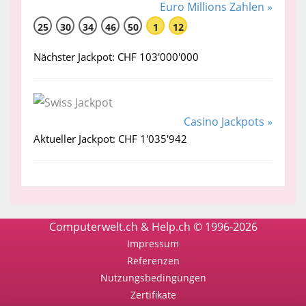
Euro Millions Zahlen »
25
30
34
46
50
1
12
Nächster Jackpot: CHF 103'000'000
Casino Jackpots »
Aktueller Jackpot: CHF 1'035'942
Computerwelt.ch & Help.ch © 1996-2026
Impressum
Referenzen
Nutzungsbedingungen
Zertifikate