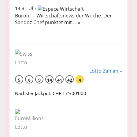
14:31 Uhr
Bürohr – Wirtschaftsnews der Woche: Der
Sandoz-Chef punktet mit ... »
Lotto Zahlen »
5
8
9
14
41
42
4
Nächster Jackpot: CHF 17'300'000