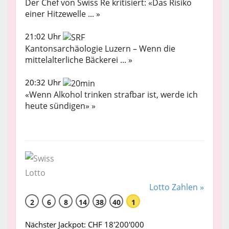
Der Chef von Swiss Re kritisiert: «Das Risiko
einer Hitzewelle ... »
21:02 Uhr
Kantonsarchäologie Luzern – Wenn die
mittelalterliche Bäckerei ... »
20:32 Uhr
«Wenn Alkohol trinken strafbar ist, werde ich
heute sündigen» »
Lotto Zahlen »
2
6
8
14
38
40
1
Nächster Jackpot: CHF 18'200'000