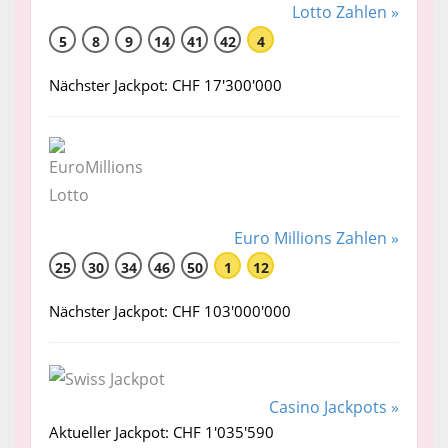
Lotto Zahlen »
5
8
9
14
41
42
4
Nächster Jackpot: CHF 17'300'000
Euro Millions Zahlen »
25
30
34
46
50
1
12
Nächster Jackpot: CHF 103'000'000
Casino Jackpots »
Aktueller Jackpot: CHF 1'035'590