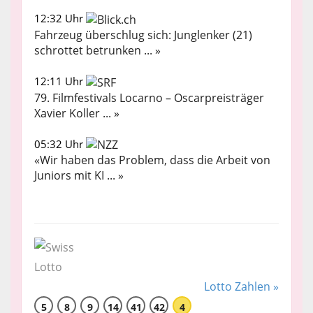
12:32 Uhr
Fahrzeug überschlug sich: Junglenker (21)
schrottet betrunken ... »
12:11 Uhr
79. Filmfestivals Locarno – Oscarpreisträger
Xavier Koller ... »
05:32 Uhr
«Wir haben das Problem, dass die Arbeit von
Juniors mit KI ... »
Lotto Zahlen »
5
8
9
14
41
42
4