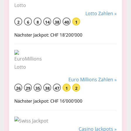
Lotto Zahlen »
2
6
8
14
38
40
1
Nächster Jackpot: CHF 18'200'000
Euro Millions Zahlen »
26
29
35
38
47
1
2
Nächster Jackpot: CHF 16'000'000
Casino Jackpots »