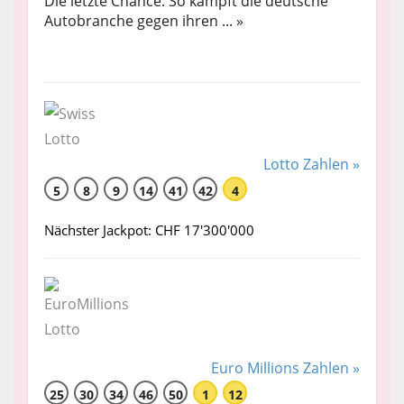
Die letzte Chance: So kämpft die deutsche
Autobranche gegen ihren ... »
Lotto Zahlen »
5
8
9
14
41
42
4
Nächster Jackpot: CHF 17'300'000
Euro Millions Zahlen »
25
30
34
46
50
1
12