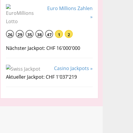
Euro Millions Zahlen
»
26
29
35
38
47
1
2
Nächster Jackpot: CHF 16'000'000
Casino Jackpots »
Aktueller Jackpot: CHF 1'037'219