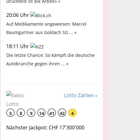
Druckfeld ist die Arbeit» »
20:06 Uhr
Auf Medikamente angewiesen: Marcel
Baumgartner aus Goldach SG ... »
18:11 Uhr
Die letzte Chance: So kämpft die deutsche
Autobranche gegen ihren ... »
Lotto Zahlen »
5
8
9
14
41
42
4
Nächster Jackpot: CHF 17'300'000