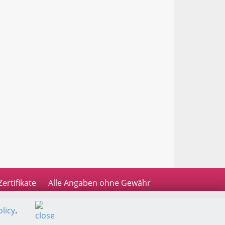
Zertifikate
Alle Angaben ohne Gewähr
licy
.