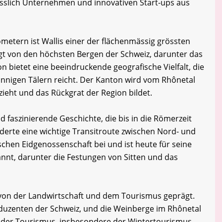
esslich Unternehmen und innovativen Start-ups aus
ometern ist Wallis einer der flächenmässig grössten
gt von den höchsten Bergen der Schweiz, darunter das
n bietet eine beeindruckende geografische Vielfalt, die
onnigen Tälern reicht. Der Kanton wird vom Rhônetal
zieht und das Rückgrat der Region bildet.
d faszinierende Geschichte, die bis in die Römerzeit
derte eine wichtige Transitroute zwischen Nord- und
schen Eidgenossenschaft bei und ist heute für seine
nnt, darunter die Festungen von Sitten und das
k von der Landwirtschaft und dem Tourismus geprägt.
oduzenten der Schweiz, und die Weinberge im Rhônetal
der Tourismus, insbesondere der Wintertourismus,