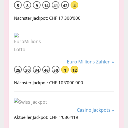
5
8
9
14
41
42
4
Nächster Jackpot: CHF 17'300'000
Euro Millions Zahlen »
25
30
34
46
50
1
12
Nächster Jackpot: CHF 103'000'000
Casino Jackpots »
Aktueller Jackpot: CHF 1'036'419