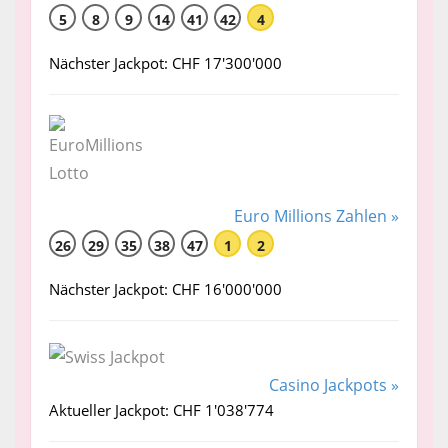
5
8
9
14
41
42
4
Nächster Jackpot: CHF 17'300'000
Euro Millions Zahlen »
26
29
35
38
47
1
2
Nächster Jackpot: CHF 16'000'000
Casino Jackpots »
Aktueller Jackpot: CHF 1'038'774