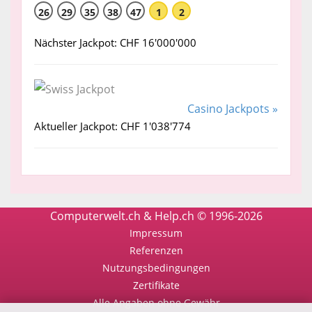
26
29
35
38
47
1
2
Nächster Jackpot: CHF 16'000'000
Casino Jackpots »
Aktueller Jackpot: CHF 1'038'774
Computerwelt.ch & Help.ch © 1996-2026
Impressum
Referenzen
Nutzungsbedingungen
Zertifikate
Alle Angaben ohne Gewähr