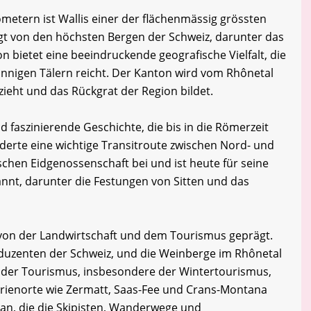
ometern ist Wallis einer der flächenmässig grössten
gt von den höchsten Bergen der Schweiz, darunter das
n bietet eine beeindruckende geografische Vielfalt, die
onnigen Tälern reicht. Der Kanton wird vom Rhônetal
zieht und das Rückgrat der Region bildet.
d faszinierende Geschichte, die bis in die Römerzeit
derte eine wichtige Transitroute zwischen Nord- und
schen Eidgenossenschaft bei und ist heute für seine
nnt, darunter die Festungen von Sitten und das
k von der Landwirtschaft und dem Tourismus geprägt.
oduzenten der Schweiz, und die Weinberge im Rhônetal
der Tourismus, insbesondere der Wintertourismus,
Ferienorte wie Zermatt, Saas-Fee und Crans-Montana
an, die die Skipisten, Wanderwege und