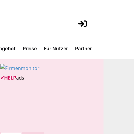
ngebot
Preise
Für Nutzer
Partner
✔
HELP
ads