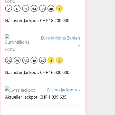
2
6
8
14
38
40
1
Nächster Jackpot: CHF 18'200'000
Euro Millions Zahlen
»
26
29
35
38
47
1
2
Nächster Jackpot: CHF 16'000'000
Casino Jackpots »
Aktueller Jackpot: CHF 1'039'635