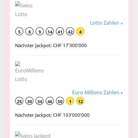
Lotto Zahlen »
5
8
9
14
41
42
4
Nächster Jackpot: CHF 17'300'000
Euro Millions Zahlen »
25
30
34
46
50
1
12
Nächster Jackpot: CHF 103'000'000