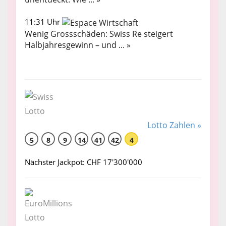
11:31 Uhr
Wenig Grossschäden: Swiss Re steigert
Halbjahresgewinn – und ... »
Lotto Zahlen »
5
8
9
14
41
42
4
Nächster Jackpot: CHF 17'300'000