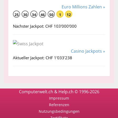
Euro Millions Zahlen »
25
30
34
46
50
1
12
Nächster Jackpot: CHF 103'000'000
Casino Jackpots »
Aktueller Jackpot: CHF 1'033'238
Computerwelt.ch & Help.ch © 1996-2026
Impressum
Referenzen
Nutzungsbedingungen
Zertifikate