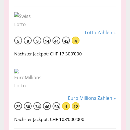
Lotto Zahlen »
5
8
9
14
41
42
4
Nächster Jackpot: CHF 17'300'000
Euro Millions Zahlen »
25
30
34
46
50
1
12
Nächster Jackpot: CHF 103'000'000