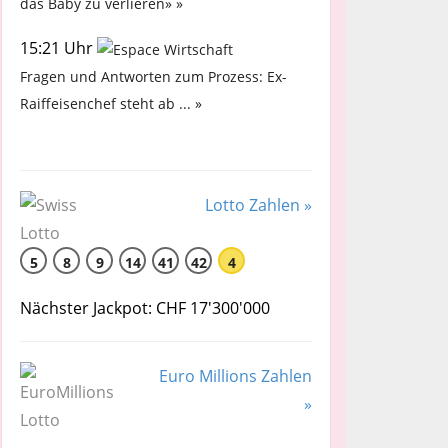
das Baby zu verlieren» »
15:21 Uhr
Fragen und Antworten zum Prozess: Ex-
Raiffeisenchef steht ab ... »
Lotto Zahlen »
5
8
9
14
41
42
4
Nächster Jackpot: CHF 17'300'000
Euro Millions Zahlen
»