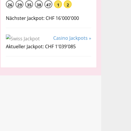
26
29
35
38
47
1
2
Nächster Jackpot: CHF 16'000'000
Casino Jackpots »
Aktueller Jackpot: CHF 1'039'085