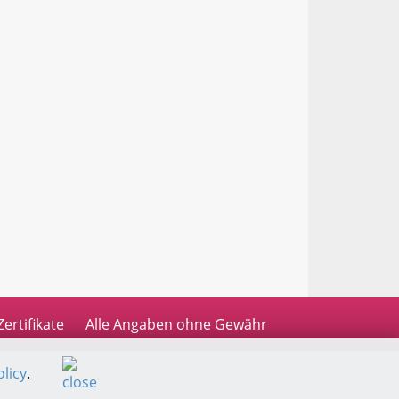
Zertifikate
Alle Angaben ohne Gewähr
licy
.