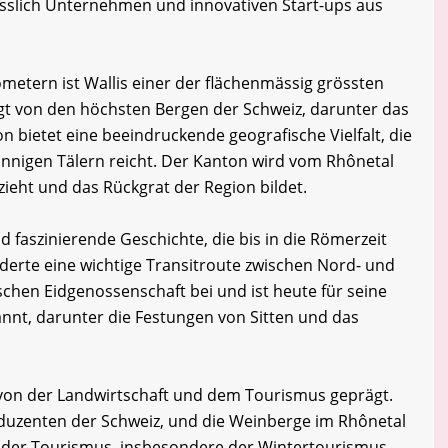
esslich Unternehmen und innovativen Start-ups aus
ometern ist Wallis einer der flächenmässig grössten
gt von den höchsten Bergen der Schweiz, darunter das
n bietet eine beeindruckende geografische Vielfalt, die
onnigen Tälern reicht. Der Kanton wird vom Rhônetal
zieht und das Rückgrat der Region bildet.
d faszinierende Geschichte, die bis in die Römerzeit
derte eine wichtige Transitroute zwischen Nord- und
schen Eidgenossenschaft bei und ist heute für seine
nnt, darunter die Festungen von Sitten und das
k von der Landwirtschaft und dem Tourismus geprägt.
oduzenten der Schweiz, und die Weinberge im Rhônetal
der Tourismus, insbesondere der Wintertourismus,