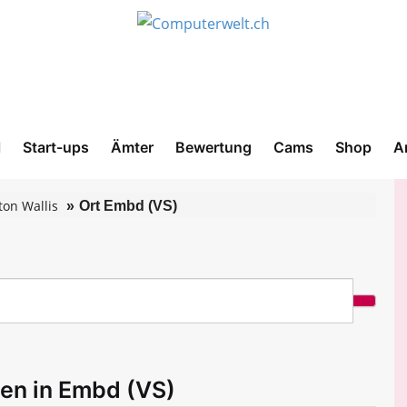
l
Start-ups
Ämter
Bewertung
Cams
Shop
A
ton Wallis
Ort Embd (VS)
men in Embd (VS)