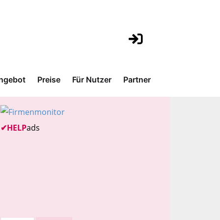
ngebot
Preise
Für Nutzer
Partner
✔
HELP
ads