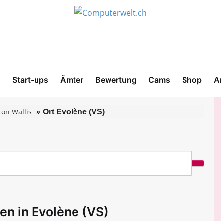
l
Start-ups
Ämter
Bewertung
Cams
Shop
A
ton Wallis
Ort Evolène (VS)
en in Evolène (VS)