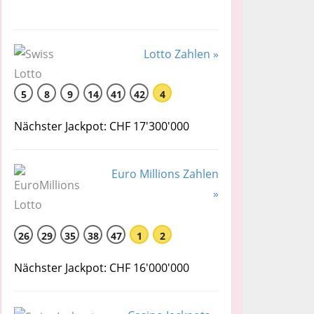
Lotto Zahlen »
5
8
9
14
41
42
4
Nächster Jackpot: CHF 17'300'000
Euro Millions Zahlen
»
26
29
35
38
47
1
2
Nächster Jackpot: CHF 16'000'000