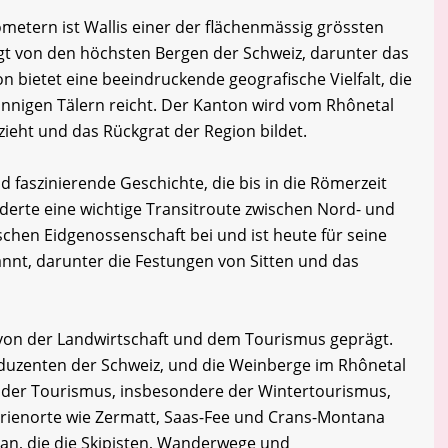
ometern ist Wallis einer der flächenmässig grössten
gt von den höchsten Bergen der Schweiz, darunter das
n bietet eine beeindruckende geografische Vielfalt, die
onnigen Tälern reicht. Der Kanton wird vom Rhônetal
zieht und das Rückgrat der Region bildet.
d faszinierende Geschichte, die bis in die Römerzeit
derte eine wichtige Transitroute zwischen Nord- und
schen Eidgenossenschaft bei und ist heute für seine
nnt, darunter die Festungen von Sitten und das
k von der Landwirtschaft und dem Tourismus geprägt.
oduzenten der Schweiz, und die Weinberge im Rhônetal
der Tourismus, insbesondere der Wintertourismus,
Ferienorte wie Zermatt, Saas-Fee und Crans-Montana
an, die die Skipisten, Wanderwege und