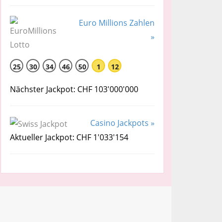
Euro Millions Zahlen
»
25
30
34
46
50
1
12
Nächster Jackpot: CHF 103'000'000
Casino Jackpots »
Aktueller Jackpot: CHF 1'033'154