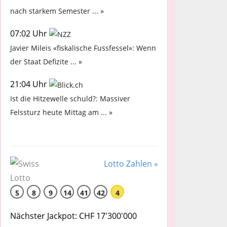
nach starkem Semester ... »
07:02 Uhr
Javier Mileis «fiskalische Fussfessel»: Wenn
der Staat Defizite ... »
21:04 Uhr
Ist die Hitzewelle schuld?: Massiver
Felssturz heute Mittag am ... »
Lotto Zahlen »
5
8
9
14
41
42
4
Nächster Jackpot: CHF 17'300'000