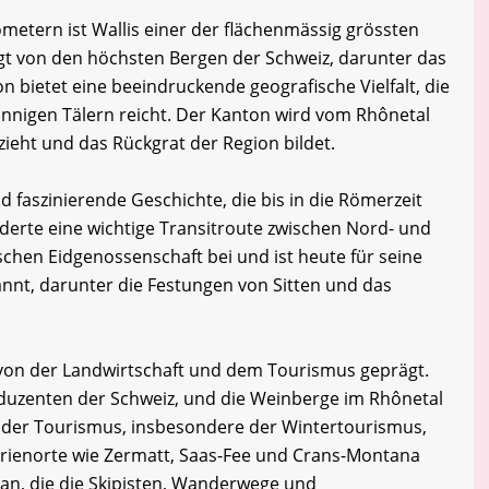
ometern ist Wallis einer der flächenmässig grössten
gt von den höchsten Bergen der Schweiz, darunter das
n bietet eine beeindruckende geografische Vielfalt, die
onnigen Tälern reicht. Der Kanton wird vom Rhônetal
zieht und das Rückgrat der Region bildet.
d faszinierende Geschichte, die bis in die Römerzeit
derte eine wichtige Transitroute zwischen Nord- und
schen Eidgenossenschaft bei und ist heute für seine
nnt, darunter die Festungen von Sitten und das
k von der Landwirtschaft und dem Tourismus geprägt.
oduzenten der Schweiz, und die Weinberge im Rhônetal
der Tourismus, insbesondere der Wintertourismus,
Ferienorte wie Zermatt, Saas-Fee und Crans-Montana
an, die die Skipisten, Wanderwege und