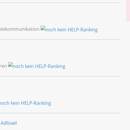
 Telekommunikation
oren
Adliswil