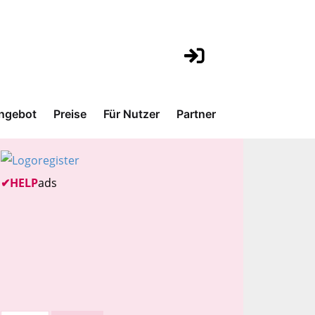
ngebot
Preise
Für Nutzer
Partner
✔
HELP
ads