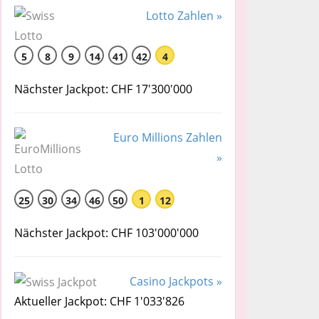
Lotto Zahlen »
5
8
9
14
41
42
4
Nächster Jackpot: CHF 17'300'000
Euro Millions Zahlen
»
25
30
34
46
50
1
12
Nächster Jackpot: CHF 103'000'000
Casino Jackpots »
Aktueller Jackpot: CHF 1'033'826