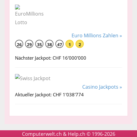
Euro Millions Zahlen »
26
29
35
38
47
1
2
Nächster Jackpot: CHF 16'000'000
Casino Jackpots »
Aktueller Jackpot: CHF 1'038'774
Computerwelt.ch & Help.ch © 1996-2026