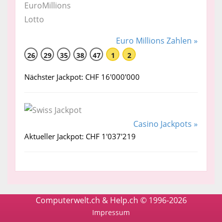
Euro Millions Zahlen »
26
29
35
38
47
1
2
Nächster Jackpot: CHF 16'000'000
Casino Jackpots »
Aktueller Jackpot: CHF 1'037'219
Computerwelt.ch & Help.ch © 1996-2026
Impressum