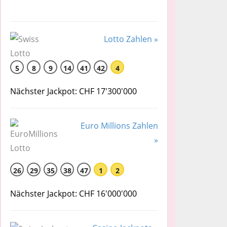
Lotto Zahlen »
5
8
9
14
41
42
4
Nächster Jackpot: CHF 17'300'000
Euro Millions Zahlen
»
26
29
35
38
47
1
2
Nächster Jackpot: CHF 16'000'000