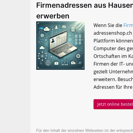
Firmenadressen aus Hausen
erwerben
Wenn Sie die
Fir
adressenshop.ch 
Plattform können
Computer des ge
Ortschaften im Ka
Firmen der IT- u
gezielt Unterneh
erweitern. Besuc
Adressen für Ihre
Jetzt online best
Für den Inhalt der einzelnen Webseiten ist der entsprech