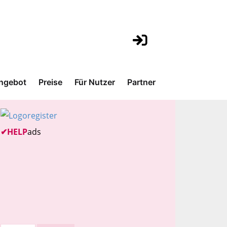
ngebot
Preise
Für Nutzer
Partner
✔
HELP
ads