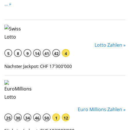
... »
Lotto Zahlen »
5
8
9
14
41
42
4
Nächster Jackpot: CHF 17'300'000
Euro Millions Zahlen »
25
30
34
46
50
1
12