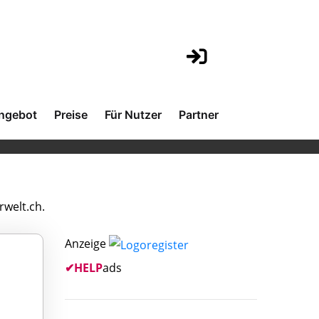
ngebot
Preise
Für Nutzer
Partner
rwelt.ch.
Anzeige
✔
HELP
ads