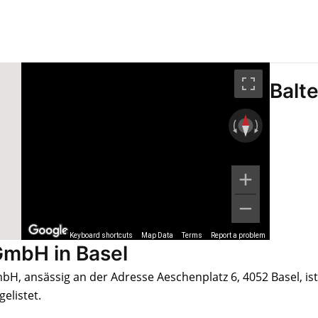
Balt
Keyboard shortcuts
Map Data
Terms
Report a problem
GmbH in Basel
H, ansässig an der Adresse Aeschenplatz 6, 4052 Basel, ist
elistet.