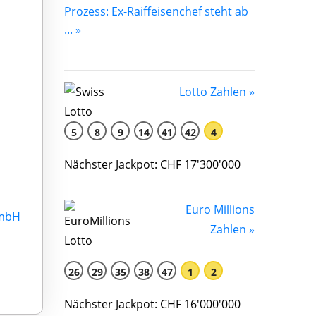
Prozess: Ex-Raiffeisenchef steht ab
... »
Lotto Zahlen »
5
8
9
14
41
42
4
Nächster Jackpot: CHF 17'300'000
Euro Millions
GmbH
Zahlen »
26
29
35
38
47
1
2
Nächster Jackpot: CHF 16'000'000