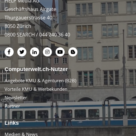
HELP Media AG
Geschäftshaus Airgate
Thurgauerstrasse 40
8050 Zürich
0800 SEARCH / 044 240 36 40
Computerwelt.ch-Nutzer
Angebote KMU & Agenturen (B2B)
Vorteile KMU & Werbekunden
Newsletter
Partner
Links
Medien & News