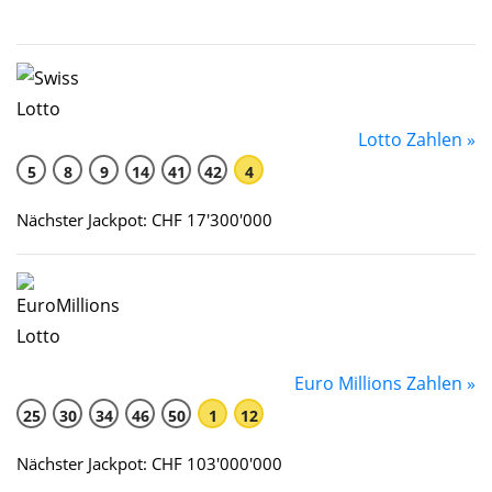
Lotto Zahlen »
5
8
9
14
41
42
4
Nächster Jackpot: CHF 17'300'000
Euro Millions Zahlen »
25
30
34
46
50
1
12
Nächster Jackpot: CHF 103'000'000