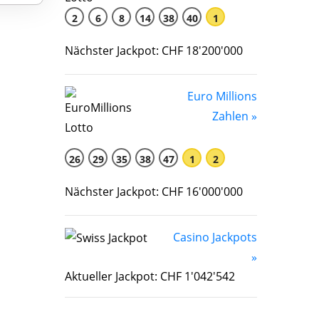
2
6
8
14
38
40
1
Nächster Jackpot: CHF 18'200'000
Euro Millions
Zahlen »
26
29
35
38
47
1
2
Nächster Jackpot: CHF 16'000'000
Casino Jackpots
»
Aktueller Jackpot: CHF 1'042'542