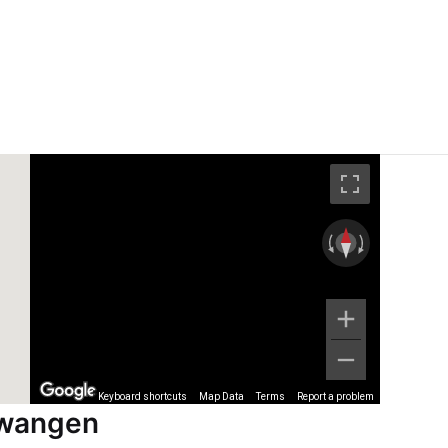
Keyboard shortcuts
Map Data
Terms
Report a problem
twangen