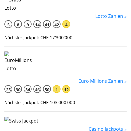
Lotto Zahlen »
5
8
9
14
41
42
4
Nächster Jackpot: CHF 17'300'000
Euro Millions Zahlen »
25
30
34
46
50
1
12
Nächster Jackpot: CHF 103'000'000
Casino Jackpots »