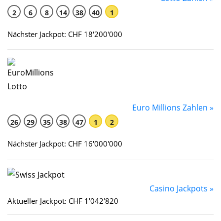
2
6
8
14
38
40
1
Nächster Jackpot: CHF 18'200'000
Euro Millions Zahlen »
26
29
35
38
47
1
2
Nächster Jackpot: CHF 16'000'000
Casino Jackpots »
Aktueller Jackpot: CHF 1'042'820