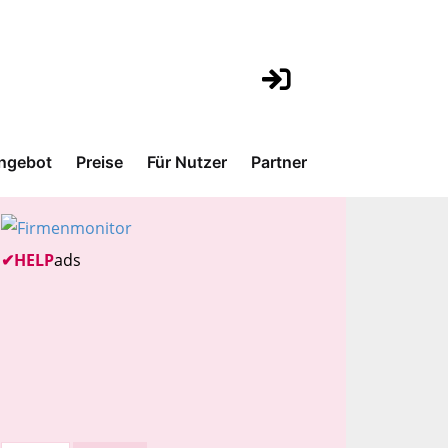
ngebot
Preise
Für Nutzer
Partner
✔
HELP
ads