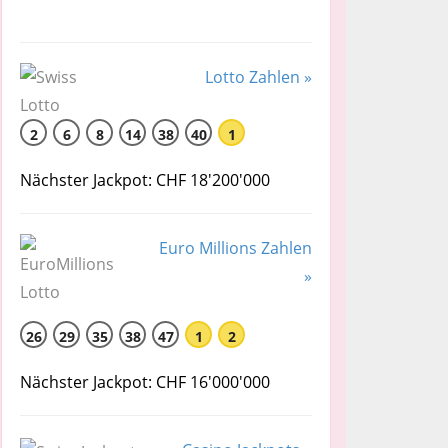
Lotto Zahlen »
2
6
8
14
38
40
1
Nächster Jackpot: CHF 18'200'000
Euro Millions Zahlen
»
26
29
35
38
47
1
2
Nächster Jackpot: CHF 16'000'000