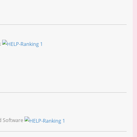
k
d Software