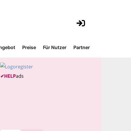
ngebot
Preise
Für Nutzer
Partner
✔
HELP
ads