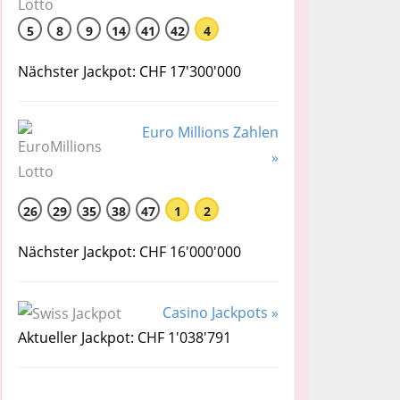
5
8
9
14
41
42
4
Nächster Jackpot: CHF 17'300'000
Euro Millions Zahlen
»
26
29
35
38
47
1
2
Nächster Jackpot: CHF 16'000'000
Casino Jackpots »
Aktueller Jackpot: CHF 1'038'791