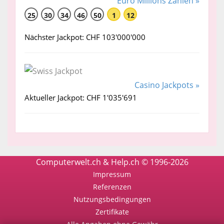
Euro Millions Zahlen »
25
30
34
46
50
1
12
Nächster Jackpot: CHF 103'000'000
Casino Jackpots »
Aktueller Jackpot: CHF 1'035'691
Computerwelt.ch & Help.ch © 1996-2026
Impressum
Referenzen
Nutzungsbedingungen
Zertifikate