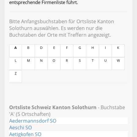
entsprechende Firmenliste führt.
Bitte Anfangsbuchstaben für Ortsliste Kanton
Solothurn auswählen. Es werden nur die
Buchstaben der Orte mit Treffern angezeigt.
A
B
D
E
F
G
H
I
K
L
M
N
O
R
S
T
U
W
Z
Ortsliste Schweiz Kanton Solothurn
- Buchstabe
'A' (5 Ortschaften)
Aedermannsdorf SO
Aeschi SO
Aetigkofen SO