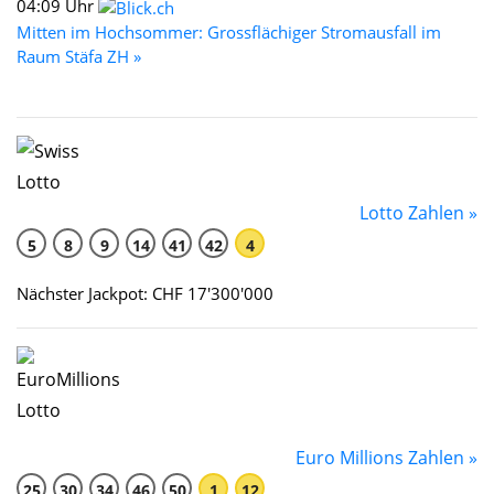
04:09 Uhr
Mitten im Hochsommer: Grossflächiger Stromausfall im
Raum Stäfa ZH »
Lotto Zahlen »
5
8
9
14
41
42
4
Nächster Jackpot: CHF 17'300'000
Euro Millions Zahlen »
25
30
34
46
50
1
12